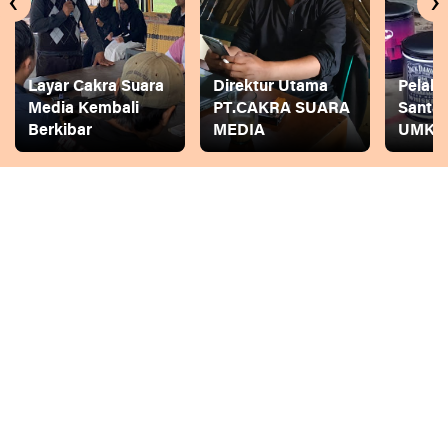
‹
›
Layar Cakra Suara
Direktur Utama
Pelaku
Media Kembali
PT.CAKRA SUARA
Santai 
Berkibar
MEDIA
UMK